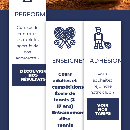
PERFORMANCES
Curieux de
connaître
les exploits
sportifs de
nos
adhérents ?
ENSEIGNEMENTS
ADHÉSION
DÉCOUVRIR
Cours
Vous
NOS
RÉSULTATS
souhaitez
adultes et
rejoindre
compétitions
notre club ?
École de
tennis (3-
VOIR
17 ans)
NOS
Entrainements
TARIFS
élite
Tennis